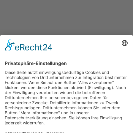
Ergotherapiepraxis
Claudia Garmann & Sabine Lüns
Stiftshof 1 - 49593 Bersenbrück
Tel.:
05439 3534
WhatsApp:
0157 / 37790934